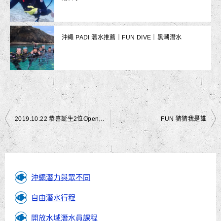
沖繩 PADI 潛水推薦｜FUN DIVE｜黑潮潛水
文
2019.10.22 恭喜誕生2位Open water潛水員
FUN 猜猜我是誰
章
導
覽
沖繩潛力與眾不同
自由潛水行程
開放水域潛水員課程