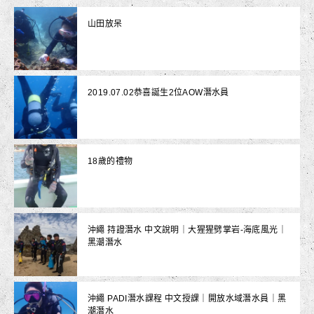
山田放呆
2019.07.02恭喜誕生2位AOW潛水員
18歲的禮物
沖繩 持證潛水 中文說明｜大猩猩劈掌岩-海底風光｜
黑潮潛水
沖繩 PADI潛水課程 中文授課｜開放水域潛水員｜黑
潮潛水