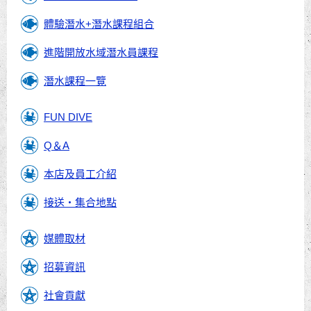
體驗潛水+潛水課程組合
進階開放水域潛水員課程
潛水課程一覽
FUN DIVE
Q＆A
本店及員工介紹
接送・集合地點
媒體取材
招募資訊
社會貢獻