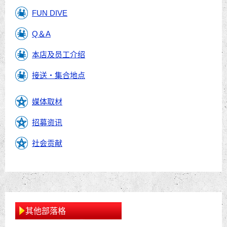
FUN DIVE
Q＆A
本店及员工介绍
接送・集合地点
媒体取材
招募资讯
社会贡献
其他部落格