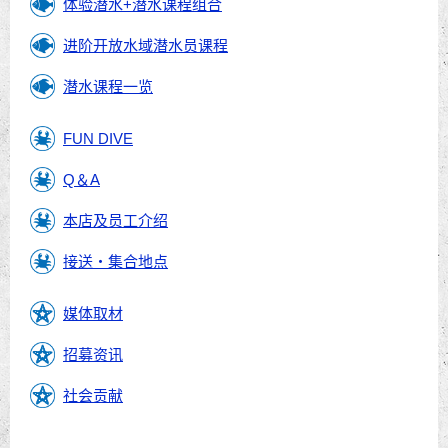
体验潜水+潜水课程组合
进阶开放水域潜水员课程
潜水课程一览
FUN DIVE
Q＆A
本店及员工介绍
接送・集合地点
媒体取材
招募资讯
社会贡献