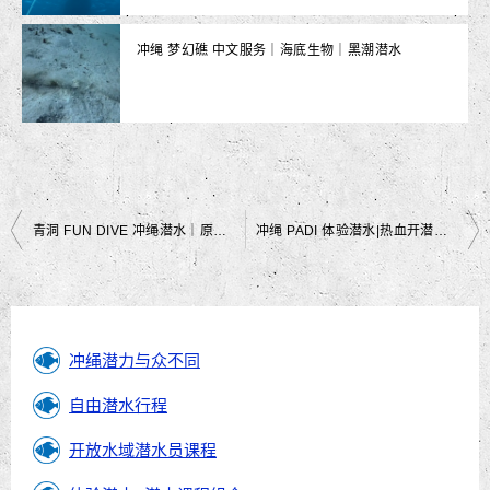
冲绳 梦幻礁 中文服务｜海底生物｜黑潮潜水
文
青洞 FUN DIVE 冲绳潜水｜原来大家说的是真的✨｜黑潮潜水
冲绳 PADI 体验潜水|热血开潜缺你不可|黑潮潜水
章
导
航
冲绳潜力与众不同
自由潜水行程
开放水域潜水员课程