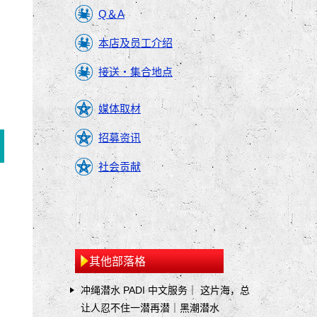
Q＆A
本店及员工介绍
接送・集合地点
媒体取材
招募资讯
社会贡献
其他部落格
冲绳潜水 PADI 中文服务｜ 这片海，总
让人忍不住一潜再潜｜黑潮潜水