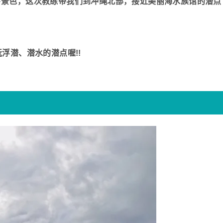
下景色，这次教练带我们到冲绳北部，接近美丽海水族馆的潜点
浮潜、潜水的潜点喔!!