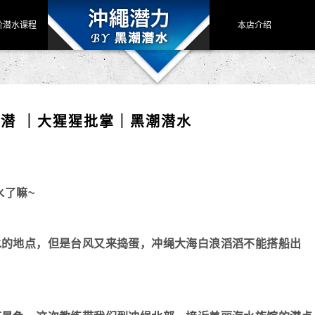
阶潜水课程
本店介绍
岸潜 ｜大猩猩批掌｜黑潮潜水
水了嘛~
水的地点，但是台风又来捣蛋，冲绳大海白浪滔滔不能搭船出