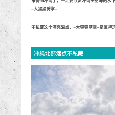
难得到冲绳了，一定要欣赏冲绳美丽海的水
–大猩猩劈掌–
不私藏这个漂亮潜点，–大猩猩劈掌–是值得玩
冲绳北部潜点不私藏