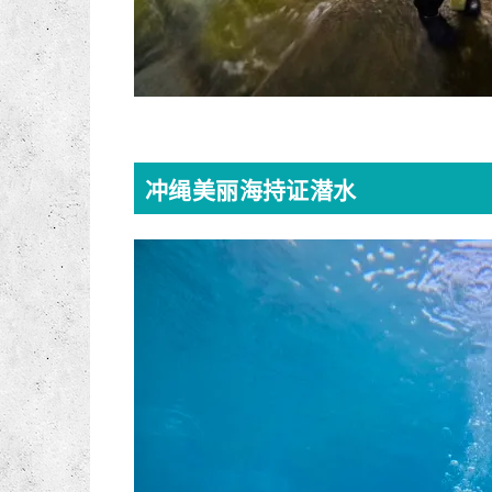
冲绳美丽海持证潜水