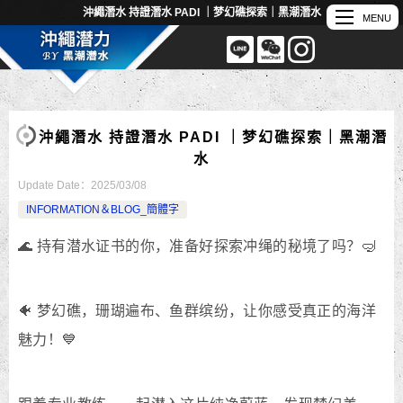
沖繩潛水 持證潛水 PADI ｜梦幻礁探索｜黑潮潛水
沖繩潛水 持證潛水 PADI ｜梦幻礁探索｜黑潮潛
水
Update Date：
2025/03/08
INFORMATION＆BLOG_簡體字
🌊 持有潜水证书的你，准备好探索冲绳的秘境了吗？🤿
🐠 梦幻礁，珊瑚遍布、鱼群缤纷，让你感受真正的海洋
魅力！💙