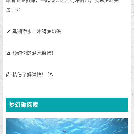
跟着专业教练，一起潜入这片纯净蔚蓝，发现梦幻美
景！🌞
📍 黑潮潜水｜冲绳梦幻礁
📅 预约你的潜水探险！
📩 私信了解详情！ 🚀
梦幻礁探索