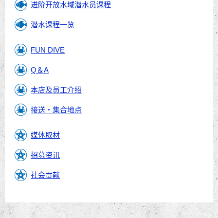
进阶开放水域潜水员课程
潜水课程一览
FUN DIVE
Q＆A
本店及员工介绍
接送・集合地点
媒体取材
招募资讯
社会贡献