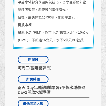
平靜水域部分學習閉氣技巧，也學習靜態和動
態呼吸暫停，和正確的潛伴程式。
目標 -
靜態閉氣1分30秒、動態平潛25m
開放水域
攀繩下潛 (FIM)、
恆重下潛(鴨式入水)、
10公尺
(CWT)，不超過16公尺、
水下5公尺BO救援
開課日
每周三(固定開課日)
所需時間
兩天
Day1
理論知識學習+平靜水域學習
Day2
開放水域學習
最低參加人數