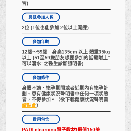
習)
最低參加人數
2位 (1位也能參加 2位以上開課)
參加年齡
12歳～59歳 身高135cm 以上 體重35kg
以上 (51至59歲朋友想要參加的話需附上”
可以潛水”之醫生診斷證明書)
參加條件
身體不適、懷孕期間或者近期內有懷孕計
劃、患有
健康狀況聲明書
中任何一項狀態
者，不得參加。（欲下載健康狀況聲明書
請點此
）
費用包含
PADI elearning電子教材(價值150美