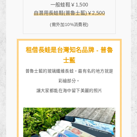
一般蛙鞋￥1,500
自潛用長蛙鞋(普魯士藍)
￥2,500
(需外加10%消費税)
租借長蛙是台灣知名品牌 - 普魯
士藍
普魯士藍的玻璃纖維長蛙，最有名的地方就是
彩繪部分。
讓大家都能在海中留下美麗的照片