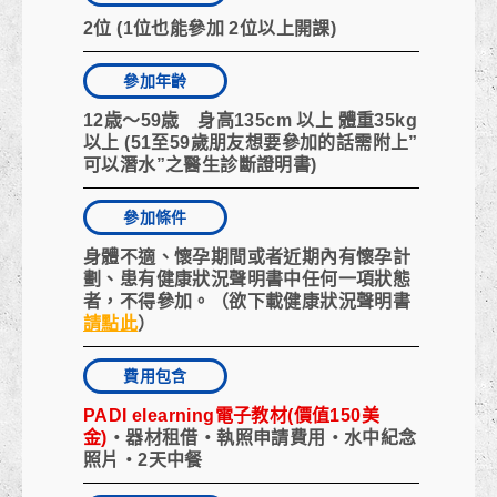
2位 (1位也能參加 2位以上開課)
參加年齡
12歳～59歳 身高135cm 以上 體重35kg
以上 (51至59歲朋友想要參加的話需附上”
可以潛水”之醫生診斷證明書)
參加條件
身體不適、懷孕期間或者近期內有懷孕計
劃、患有
健康狀況聲明書
中任何一項狀態
者，不得參加。（欲下載健康狀況聲明書
請點此
）
費用包含
PADI elearning電子教材(價值150美
金)
・器材租借・執照申請費用・水中紀念
照片・2天中餐