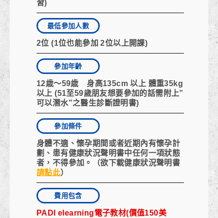
習)
最低參加人數
2位 (1位也能參加 2位以上開課)
參加年齡
12歳～59歳 身高135cm 以上 體重35kg
以上 (51至59歲朋友想要參加的話需附上”
可以潛水”之醫生診斷證明書)
參加條件
身體不適、懷孕期間或者近期內有懷孕計
劃、患有
健康狀況聲明書
中任何一項狀態
者，不得參加。（欲下載健康狀況聲明書
請點此
）
費用包含
PADI elearning電子教材(價值150美