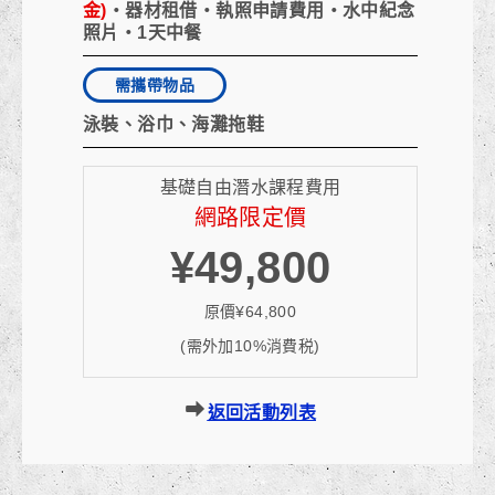
金)
・器材租借・執照申請費用・水中紀念
照片・1天中餐
需攜帶物品
泳裝、浴巾、海灘拖鞋
基礎自由潛水課程費用
網路限定價
¥49,800
原價¥64,800
(需外加10%消費税)
返回活動列表