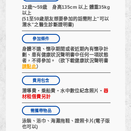
12歳～59歳 身高135cm 以上 體重35kg
以上
(51至59歲朋友想要參加的話需附上”可以
潛水”之醫生診斷證明書)
參加條件
身體不適、懷孕期間或者近期內有懷孕計
劃、患有
健康狀況聲明書
中任何一項狀態
者，不得參加。（欲下載健康狀況聲明書
請點此
）
費用包含
潛導費・乗船費・水中數位紀念照片・
器
材租借費另計
需攜帶物品
泳裝、浴巾、海灘拖鞋、證照卡片(電子版
也可以)