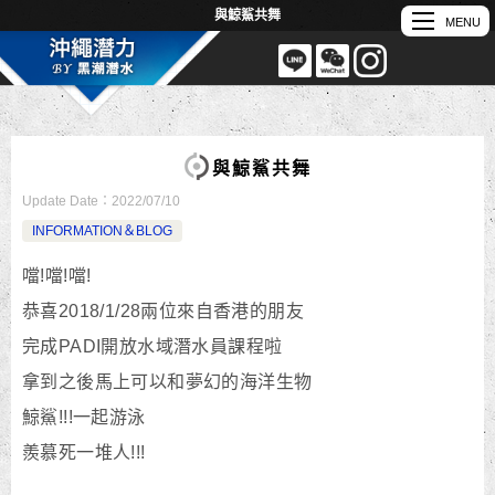
與鯨鯊共舞
與鯨鯊共舞
Update Date：
2022/07/10
INFORMATION＆BLOG
噹!噹!噹!
恭喜2018/1/28兩位來自香港的朋友
完成PADI開放水域潛水員課程啦
拿到之後馬上可以和夢幻的海洋生物
鯨鯊!!!一起游泳
羨慕死一堆人!!!