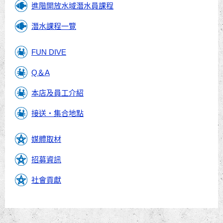
進階開放水域潛水員課程
潛水課程一覽
FUN DIVE
Q＆A
本店及員工介紹
接送・集合地點
媒體取材
招募資訊
社會貢獻