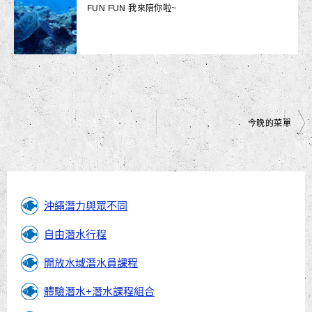
FUN FUN 我來陪你啦~
文
今晚的菜單
章
導
覽
沖繩潛力與眾不同
自由潛水行程
開放水域潛水員課程
體驗潛水+潛水課程組合