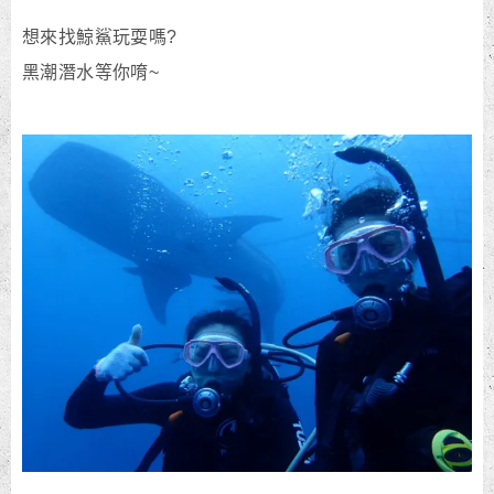
想來找鯨鯊玩耍嗎?
黑潮潛水等你唷~