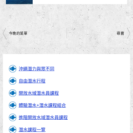
文
今晚的菜單
尋寶
章
導
覽
沖繩潛力與眾不同
自由潛水行程
開放水域潛水員課程
體驗潛水+潛水課程組合
進階開放水域潛水員課程
潛水課程一覽