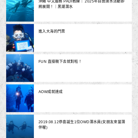
沖繩 中文服務 PADI教練｜ 2025年自由潛水活動即
將展開！｜黑潮潛水
進入大海的門票
FUN 直接親下去就對啦！
AOW成就達成
2019.08.12恭喜誕生1位OWD潛水員(女朋友來當潛
伴喔)