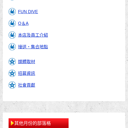
FUN DIVE
Q＆A
本店及員工介紹
接送・集合地點
媒體取材
招募資訊
社會貢獻
其他月份的部落格