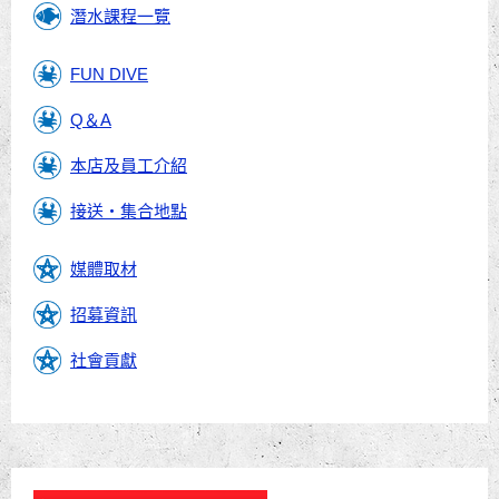
潛水課程一覽
FUN DIVE
Q＆A
本店及員工介紹
接送・集合地點
媒體取材
招募資訊
社會貢獻