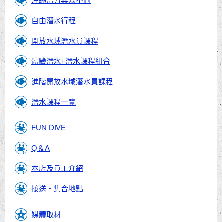
沖繩潛力與眾不同
自由潛水行程
開放水域潛水員課程
體驗潛水+潛水課程組合
進階開放水域潛水員課程
潛水課程一覽
FUN DIVE
Q＆A
本店及員工介紹
接送・集合地點
媒體取材