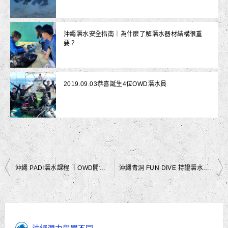
沖繩潛水安全指南｜為什麼了解潛水器材結構很重
要？
2019.09.03恭喜誕生4位OWD潛水員
文
沖繩 PADI潛水課程 ｜OWD開放水域潛水員｜黑潮潛水
沖繩青洞 FUN DIVE 持證潛水｜中文授課｜來沖繩夢幻礁潛水｜黑潮潛水
章
導
覽