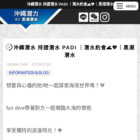
沖繩潛水 持證潛水 PADI ｜潛水約會🌊💙｜黑潮潛水
沖繩潛水 持證潛水 PADI ｜潛水約會🌊💙｜黑潮
潛水
Update Date：
2025/02/18
INFORMATION＆BLOG
想要與心儀的他/她一起探索海底世界嗎？💙
fun dive帶著對方一起親臨大海的懷抱
享受獨特的浪漫時光！🌟