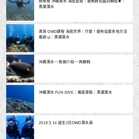
熱帶魚 沖繩潛水 海底冒險｜被魚群包圍的瞬間🐠｜
黑潮潛水
青洞 OWD課程 海底世界｜什麼！還有這麼多地方沒
看過🤿｜黑潮潛水
沖繩潛水~~魚類介紹~~角鱗魨
沖繩潛水 FUN DIVE｜萬座潛點｜黑潮潛水
2019.5.14 誕生2位OWD潛水員