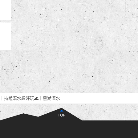
沖繩 PADI 潛水 中文教練 ｜ Fun Dive 開潛啦！沖繩海底冒險 GO！ ｜黑潮潛水
DI｜持證潛水超好玩🌊｜黑潮潛水