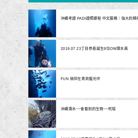
沖繩考證 PADI證照課程 中文服務｜強大的
2019.07.23丁目恭喜誕生8位OW潛水員
FUN 徜徉在青洞藍光中
沖繩潛水~~會看到的生物~~玳瑁