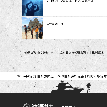
2019.07.12恭喜誕生1位OW潛水員
AOW PLUS
文
沖繩旅遊 中文教練 PADI｜成為開放水域潛水員🌞｜黑潮潛水
章
導
覽
沖繩潛力 潛水證照班 | PADI潛水課程完善 | 輕鬆考取潛