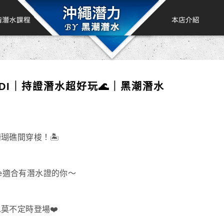
ADI｜持證潛水超好玩🌊｜黑潮潛水
礁間穿梭！🏝️
ve適合有潛水證的你～
莫不定時登場❤️