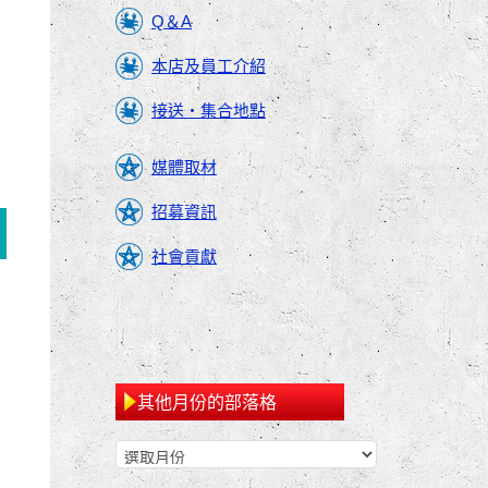
Q＆A
本店及員工介紹
接送・集合地點
媒體取材
招募資訊
社會貢獻
其他月份的部落格