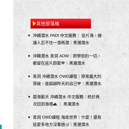
其他部落格
沖繩潛水 PADI 中文服務｜ 這片海，總
讓人忍不住一潛再潛｜黑潮潛水
沖繩潛水 青洞 AOW｜把學到的一切，
都留在這片蔚藍💙｜黑潮潛水
青洞 沖繩潛水 OWD課程｜原來最大的
突破，是超越昨天的自己💙｜黑潮潛水
碧海藍天 沖繩潛水 中文服務｜終於再
次回到海裡🌊 ｜ 黑潮潛水
青洞 OWD課程 海底世界｜什麼！還有
這麼多地方沒看過🤿｜黑潮潛水