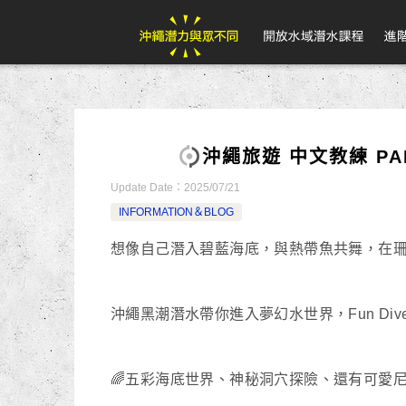
沖繩旅遊 中文教練 P
Update Date：
2025/07/21
INFORMATION＆BLOG
想像自己潛入碧藍海底，與熱帶魚共舞，在珊瑚
沖繩黑潮潛水帶你進入夢幻水世界，Fun Di
🌈五彩海底世界、神秘洞穴探險、還有可愛尼