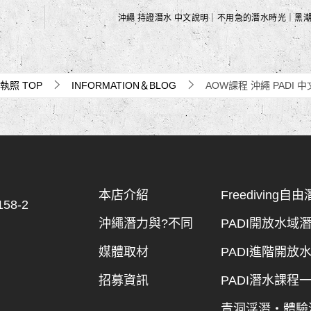
沖繩 持證潛水 中文說明｜不用急的潛水時光｜黑
水執照
TOP
INFORMATION＆BLOG
AOW課程 沖繩 PADI 
本店介紹
Freediving
8-2
沖繩潛力與?不同
PADI開放水域
媒體取材
PADI進階開放
招募資訊
PADI潛水課程
青洞浮潛・體驗