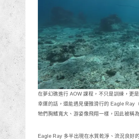
在夢幻礁進行 AOW 課程，不只是訓練，更是
幸運的話，還能遇見優雅滑行的 Eagle Ra
牠們胸鰭寬大、游姿像飛翔一樣，因此被稱為
Eagle Ray 多半出現在水質乾淨、流況良好