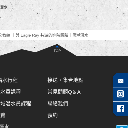
潮潛水
中文教練 ｜與 Eagle Ray 共游的進階體驗｜黑潮潛水
自由潛水行程
接送・集合地點
潛水員課程
常見問題Q＆A
水域潛水員課程
聯絡我們
一覽
預約
潛水