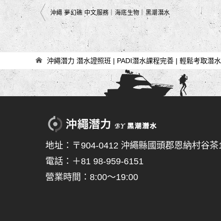
文
沖繩 夢幻礁 中文服務｜海底生物｜黑潮潛水
章
導
覽
沖繩潛力 潛水證照班 | PADI潛水課程完善 | 輕鬆考取潛
地址：〒904-0412 沖繩縣國頭郡恩納村谷茶15
電話：＋81 98-959-6151
營業時間：8:00～19:00