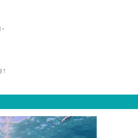

制，
。
約！