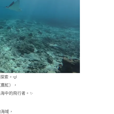
探索。🤿
y（鷹魟），
海中的飛行者。✨
的海域，