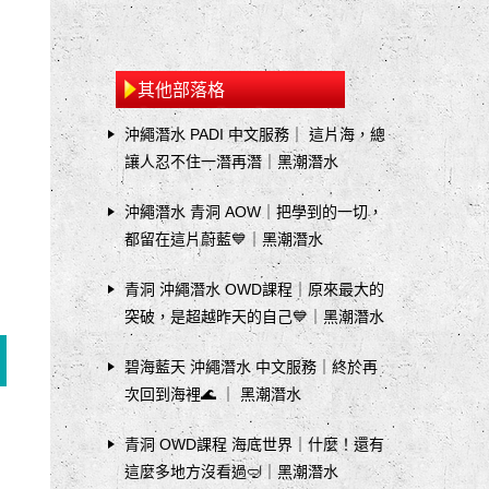
其他部落格
沖繩潛水 PADI 中文服務｜ 這片海，總
讓人忍不住一潛再潛｜黑潮潛水
沖繩潛水 青洞 AOW｜把學到的一切，
都留在這片蔚藍💙｜黑潮潛水
青洞 沖繩潛水 OWD課程｜原來最大的
突破，是超越昨天的自己💙｜黑潮潛水
碧海藍天 沖繩潛水 中文服務｜終於再
次回到海裡🌊 ｜ 黑潮潛水
青洞 OWD課程 海底世界｜什麼！還有
這麼多地方沒看過🤿｜黑潮潛水