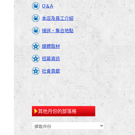
Q＆A
本店及員工介紹
接送・集合地點
媒體取材
招募資訊
社會貢獻
其他月份的部落格