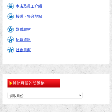
本店及員工介紹
接送・集合地點
媒體取材
招募資訊
社會貢獻
其他月份的部落格