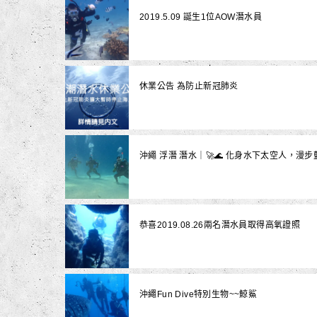
2019.5.09 誕生1位AOW潛水員
休業公告 為防止新冠肺炎
沖繩 浮潛 潛水｜🚀🌊 化身水下太空人，漫
恭喜2019.08.26兩名潛水員取得高氧證照
沖繩Fun Dive特別生物~~鯨鯊