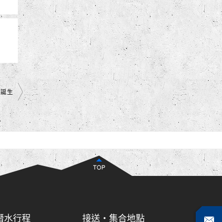
員誕生
自由潛水行程
接送・集合地點