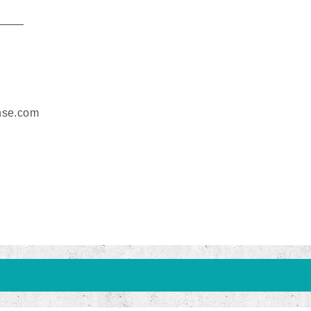
———
se.com