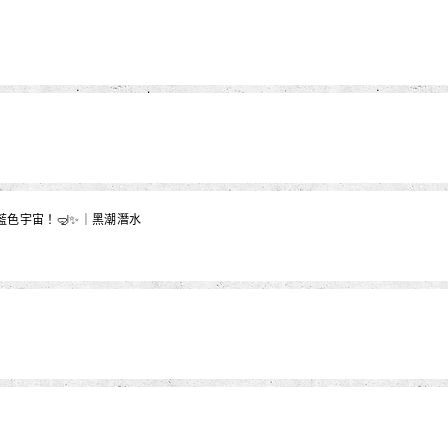
步藍色宇宙！🤿✨｜黑潮潛水