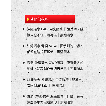
其他部落格
沖繩潛水 PADI 中文服務｜ 這片海，總
讓人忍不住一潛再潛｜黑潮潛水
沖繩潛水 青洞 AOW｜把學到的一切，
都留在這片蔚藍💙｜黑潮潛水
青洞 沖繩潛水 OWD課程｜原來最大的
突破，是超越昨天的自己💙｜黑潮潛水
碧海藍天 沖繩潛水 中文服務｜終於再
次回到海裡🌊 ｜ 黑潮潛水
青洞 OWD課程 海底世界｜什麼！還有
這麼多地方沒看過🤿｜黑潮潛水