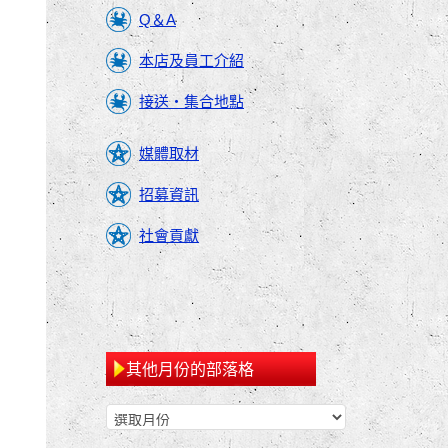
Q＆A
本店及員工介紹
接送・集合地點
媒體取材
招募資訊
社會貢獻
其他月份的部落格