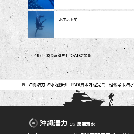
水中玩姿勢
文
2019.09.03恭喜誕生4位OWD潛水員
章
導
覽
沖繩潛力 潛水證照班 | PADI潛水課程完善 | 輕鬆考取潛