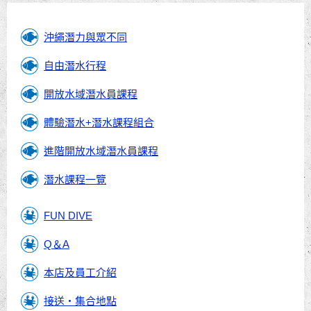
覽
沖繩潛力與眾不同
自由潛水行程
開放水域潛水員課程
體驗潛水+潛水課程組合
進階開放水域潛水員課程
潛水課程一覽
FUN DIVE
Q＆A
本店及員工介紹
接送・集合地點