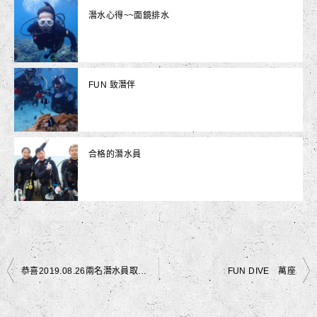
潛水心得~~面鏡排水
FUN 致潛伴
合格的潛水員
文
恭喜2019.08.26兩名潛水員取得高氧證照
FUN DIVE 萬座
章
導